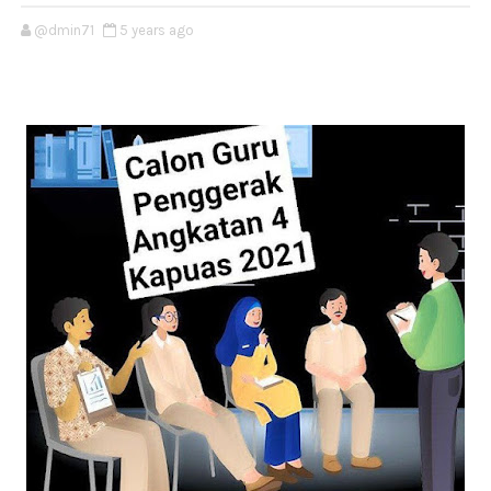
@dmin71
5 years ago