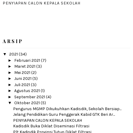
PENYIAPAN CALON KEPALA SEKOLAH
A R S I P
▼
2021
(34)
►
Februari 2021
(7)
►
Maret 2021
(3)
►
Mei 2021
(2)
►
Juni 2021
(5)
►
Juli 2021
(3)
►
Agustus 2021
(1)
►
September 2021
(4)
▼
Oktober 2021
(5)
Pengurus MGMP Dikukuhkan Kadisdik, Sekolah Bersiap...
Jelang Pendidikan Guru Penggerak Kabid GTK Beri Ar...
PENYIAPAN CALON KEPALA SEKOLAH
Kadisdik Buka Diklat Diseminasi Filtrasi
Plt Kadisdik Provinsi Tutup Diklat Filtrasi