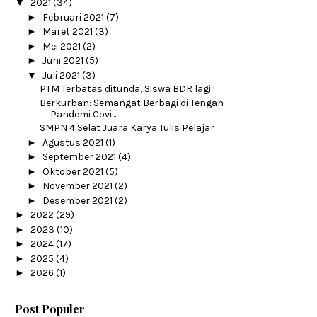
▼
2021
(34)
►
Februari 2021
(7)
►
Maret 2021
(3)
►
Mei 2021
(2)
►
Juni 2021
(5)
▼
Juli 2021
(3)
PTM Terbatas ditunda, Siswa BDR lagi !
Berkurban: Semangat Berbagi di Tengah
Pandemi Covi...
SMPN 4 Selat Juara Karya Tulis Pelajar
►
Agustus 2021
(1)
►
September 2021
(4)
►
Oktober 2021
(5)
►
November 2021
(2)
►
Desember 2021
(2)
►
2022
(29)
►
2023
(10)
►
2024
(17)
►
2025
(4)
►
2026
(1)
Post Populer