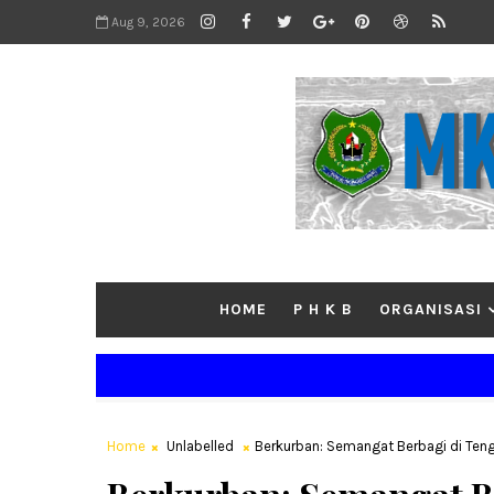
Aug 9, 2026
HOME
P H K B
ORGANISASI
Home
Unlabelled
Berkurban: Semangat Berbagi di Ten