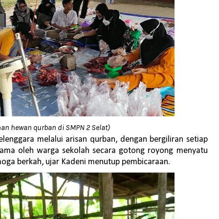
han hewan qurban di SMPN 2 Selat)
selenggara m
elalui arisan qurban, dengan bergiliran setiap
ama oleh warga sekolah
secara gotong royong
menyatu
moga berkah,
ujar Kadeni menutup pembicaraan.