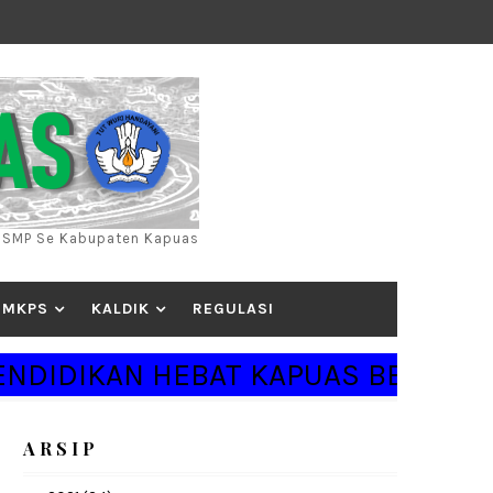
) SMP Se Kabupaten Kapuas
MKPS
KALDIK
REGULASI
 HEBAT KAPUAS BERSINAR " :
A R S I P