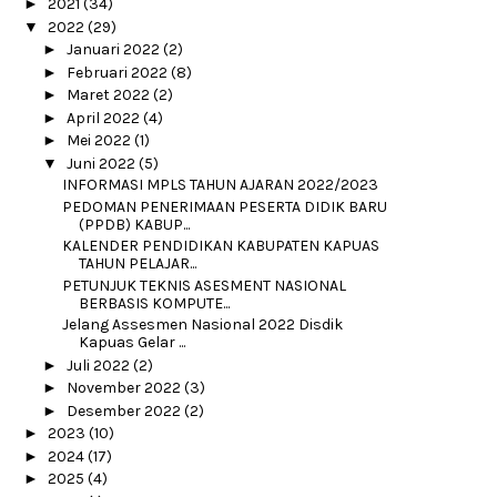
►
2021
(34)
▼
2022
(29)
►
Januari 2022
(2)
►
Februari 2022
(8)
►
Maret 2022
(2)
►
April 2022
(4)
►
Mei 2022
(1)
▼
Juni 2022
(5)
INFORMASI MPLS TAHUN AJARAN 2022/2023
PEDOMAN PENERIMAAN PESERTA DIDIK BARU
(PPDB) KABUP...
KALENDER PENDIDIKAN KABUPATEN KAPUAS
TAHUN PELAJAR...
PETUNJUK TEKNIS ASESMENT NASIONAL
BERBASIS KOMPUTE...
Jelang Assesmen Nasional 2022 Disdik
Kapuas Gelar ...
►
Juli 2022
(2)
►
November 2022
(3)
►
Desember 2022
(2)
►
2023
(10)
►
2024
(17)
►
2025
(4)