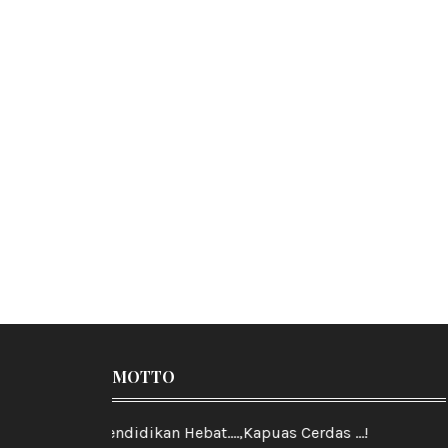
MOTTO
Pendidikan Hebat....,Kapuas Cerdas ...!