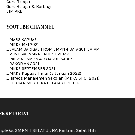
Guru Belajar
Guru Belajar & Berbagi
SIM PKB
YOUTUBE CHANNEL
_MARS KAPUAS
_MKKS MEI 2021
_SALAM BARIGAS FROM SMPN 4 BATAGUH SATAP
_PTMT-PAT SMPN 1 PULAU PETAK
_PAT 2021 SMPN 4 BATAGUH SATAP
_RAKOR AN 2021
_MKKS SEPTEMBER 2021
_MKKS Kapuas Timur (5 Januari 2022)
_Hafecs Manajemen Sekolah (MKKS 31-01-2021)
_KILASAN MERDEKA BELAJAR EPS 1 - 15
EKRETARIAT
 SMPN 1 SELAT Jl. RA Kartini, Selat Hilir, Kec. Selat, Kabupa