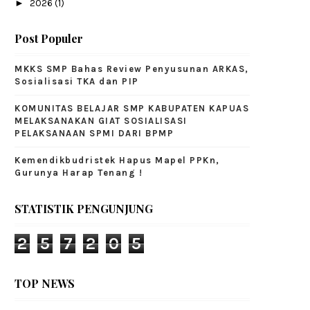
►
2026
(1)
Post Populer
MKKS SMP Bahas Review Penyusunan ARKAS,
Sosialisasi TKA dan PIP
KOMUNITAS BELAJAR SMP KABUPATEN KAPUAS
MELAKSANAKAN GIAT SOSIALISASI
PELAKSANAAN SPMI DARI BPMP
Kemendikbudristek Hapus Mapel PPKn,
Gurunya Harap Tenang !
STATISTIK PENGUNJUNG
2
5
7
2
0
5
TOP NEWS