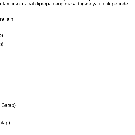
utan tidak dapat diperpanjang masa tugasnya untuk periode
 lain :
p)
p)
 Satap)
atap)