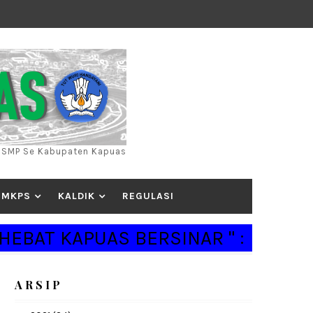
) SMP Se Kabupaten Kapuas
MKPS
KALDIK
REGULASI
T KAPUAS BERSINAR " :
A R S I P