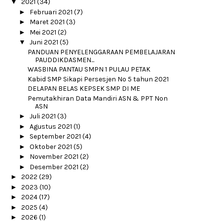
▼
2021
(34)
►
Februari 2021
(7)
►
Maret 2021
(3)
►
Mei 2021
(2)
▼
Juni 2021
(5)
PANDUAN PENYELENGGARAAN PEMBELAJARAN
PAUDDIKDASMEN...
WASBINA PANTAU SMPN 1 PULAU PETAK
Kabid SMP Sikapi Persesjen No 5 tahun 2021
DELAPAN BELAS KEPSEK SMP DI ME
Pemutakhiran Data Mandiri ASN & PPT Non
ASN
►
Juli 2021
(3)
►
Agustus 2021
(1)
►
September 2021
(4)
►
Oktober 2021
(5)
►
November 2021
(2)
►
Desember 2021
(2)
►
2022
(29)
►
2023
(10)
►
2024
(17)
►
2025
(4)
►
2026
(1)